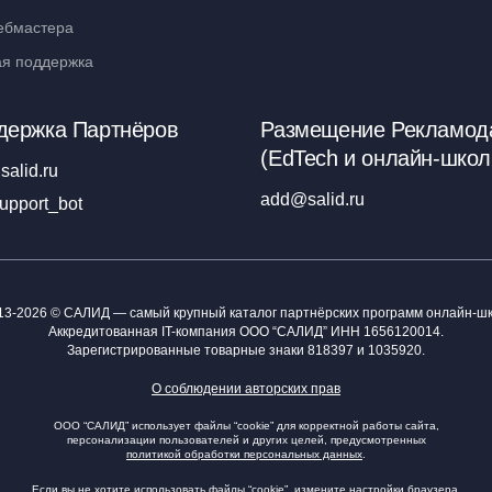
ебмастера
ая поддержка
держка Партнёров
Размещение Рекламод
(EdTech и онлайн-школ
salid.ru
add@salid.ru
upport_bot
13-2026 © САЛИД — самый крупный каталог партнёрских программ онлайн-шк
Аккредитованная IT-компания ООО “САЛИД”
ИНН 1656120014
.
Зарегистрированные товарные знаки 818397 и 1035920.
О соблюдении авторских прав
ООО “САЛИД” использует файлы “cookie” для корректной работы сайта,
персонализации пользователей и других целей, предусмотренных
политикой обработки персональных данных
.
Если вы не хотите использовать файлы “cookie”, измените настройки браузера.