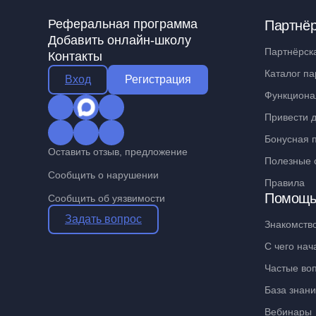
Реферальная программа
Партнё
Добавить онлайн-школу
Партнёрск
Контакты
Каталог па
Вход
Регистрация
Функциона
Привести д
Бонусная 
Оставить отзыв, предложение
Полезные 
Сообщить о нарушении
Правила
Помощ
Сообщить об уязвимости
Задать вопрос
Знакомств
С чего нач
Частые во
База знан
Вебинары