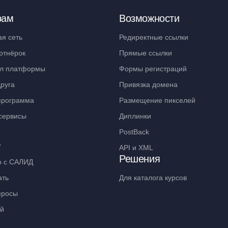
рам
Возможности
ая сеть
Редиректные ссылки
ртнёрок
Прямые ссылки
л платформы
Формы регистраций
руга
Привязка домена
программа
Размещение пикселей
сервисы
Диплинки
PostBack
ь
API и XML
Решения
о с САЛИД
ать
Для каталога курсов
просы
ий