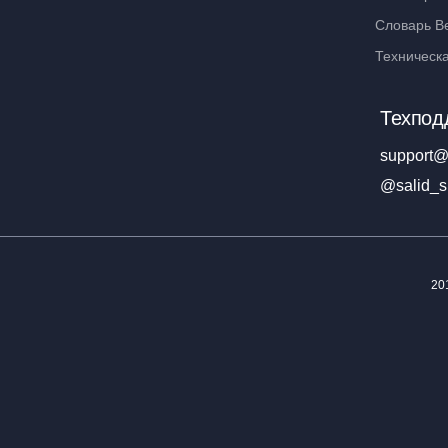
Словарь В
Техническ
Техпод
support@
@salid_s
20