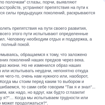
"по полочкам" сглазы, порчи, выявляют
сстройств, устраняют препятствия на пути к
ются силы предыдущих поколений, раскрываются
олеть препятствия на пути своего развития,
е всего этого пути испытывают определенные
л. Человеку необходим отдых и поддержка, а
 полный покой.
умываясь, обращаемся к тому, что заложено
вних поколений наших предков через века.
раз жизни. Но не изменился образ наших
или испытывать неудачи, непонятно откуда
 чего-то, очень нам нужного или, наоборот,
Когда мы стоим перед каким то выбором и
ибаемся, то сами себе говорим "Так я и знал"...
м, как надо, но вдруг, как будто сглазили!
у я?"… Когда мы испытываем трудности или
о может продолжаться?".