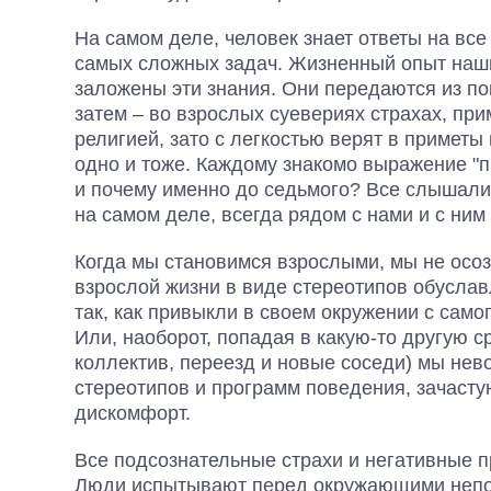
На самом деле, человек знает ответы на вс
самых сложных задач. Жизненный опыт наши
заложены эти знания. Они передаются из пок
затем – во взрослых суевериях страхах, при
религией, зато с легкостью верят в приметы 
одно и тоже. Каждому знакомо выражение "пр
и почему именно до седьмого? Все слышали п
на самом деле, всегда рядом с нами и с ни
Когда мы становимся взрослыми, мы не осозн
взрослой жизни в виде стереотипов обусла
так, как привыкли в своем окружении с само
Или, наоборот, попадая в какую-то другую 
коллектив, переезд и новые соседи) мы не
стереотипов и программ поведения, зачаст
дискомфорт.
Все подсознательные страхи и негативные 
Люди испытывают перед окружающими непон