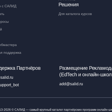
Решения
о с САЛИД
ать
Для каталога курсов
просы
ий
ебмастера
ая поддержка
держка Партнёров
Размещение Рекламод
(EdTech и онлайн-школ
salid.ru
add@salid.ru
upport_bot
13-2026 © САЛИД — самый крупный каталог партнёрских программ онлайн-шк