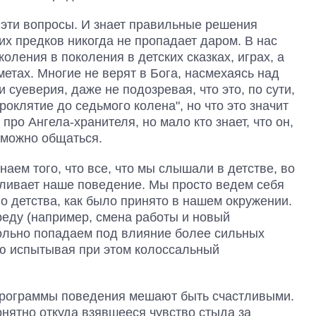
е эти вопросы. И знает правильные решения
х предков никогда не пропадает даром. В нас
оления в поколения в детских сказках, играх, а
метах. Многие не верят в Бога, насмехаясь над
и суеверия, даже не подозревая, что это, по сути,
оклятие до седьмого колена", но что это значит
ро Ангела-хранителя, но мало кто знает, что он,
м можно общаться.
аем того, что все, что мы слышали в детстве, во
вливает наше поведение. Мы просто ведем себя
го детства, как было принято в нашем окружении.
среду (например, смена работы и новый
вольно попадаем под влияние более сильных
ую испытывая при этом колоссальный
программы поведения мешают быть счастливыми.
ятно откуда взявшееся чувство стыда за