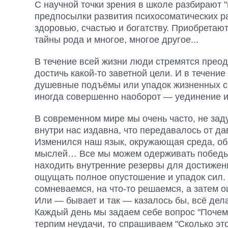
С научной точки зрения в школе разбирают 
предпосылки развития психосоматических ра
здоровью, счастью и богатству. Приобрета
тайны рода и многое, многое другое...
В течение всей жизни люди стремятся преод
достичь какой-то заветной цели. И в течени
душевные подъёмы или упадок жизненных си
иногда совершенно наоборот — уединение и
В современном мире мы очень часто, не зад
внутри нас издавна, что передавалось от да
Изменился наш язык, окружающая среда, об
мыслей… Все мы можем одерживать победы 
находить внутренние резервы для достижения
ощущать полное опустошение и упадок сил. 
сомневаемся, на что-то решаемся, а затем ош
Или — бывает и так — казалось бы, всё делае
Каждый день мы задаем себе вопрос "Почем
терпим неудачи, то спрашиваем "Сколько эт