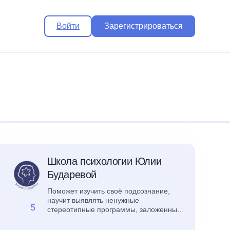
Войти
Зарегистрироваться
Школа психологии Юлии
Бударевой
Поможет изучить своё подсознание,
научит выявлять ненужные
5
стереотипные программы, заложенные
с детства, избавляться от страхов.
Научит любить себя и справляться с