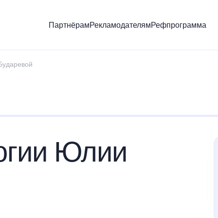
Партнёрам
Рекламодателям
Рефпрограмма
Бударевой
огии Юлии