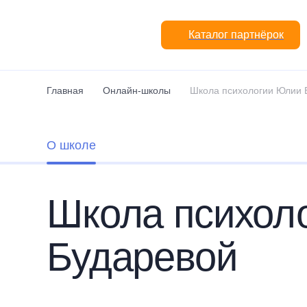
Перейти к основному содержанию
Каталог партнёрок
Главная
Онлайн-школы
Школа психологии Юлии 
О школе
Школа психол
Бударевой