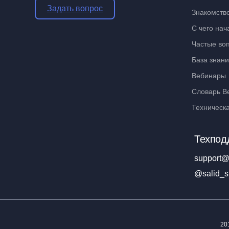
Задать вопрос
Знакомств
С чего нач
Частые во
База знан
Вебинары
Словарь В
Техническ
Техпод
support@
@salid_s
20