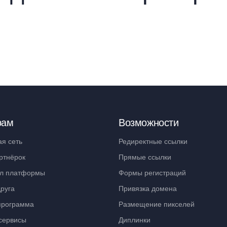
рам
Возможности
ая сеть
Редиректные ссылки
ртнёрок
Прямые ссылки
л платформы
Формы регистраций
руга
Привязка домена
программа
Размещение пикселей
сервисы
Диплинки