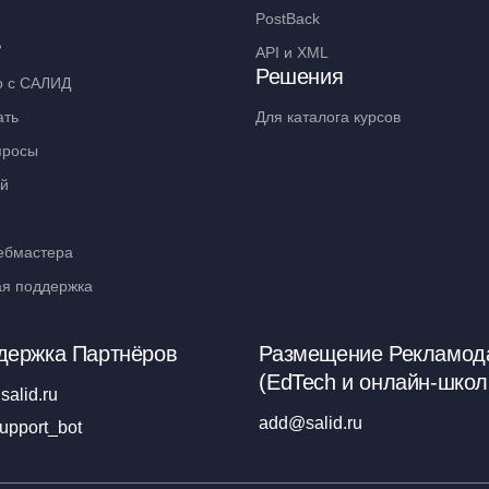
PostBack
ь
API и XML
Решения
о с САЛИД
ать
Для каталога курсов
просы
ий
ебмастера
ая поддержка
держка Партнёров
Размещение Рекламод
(EdTech и онлайн-школ
salid.ru
add@salid.ru
upport_bot