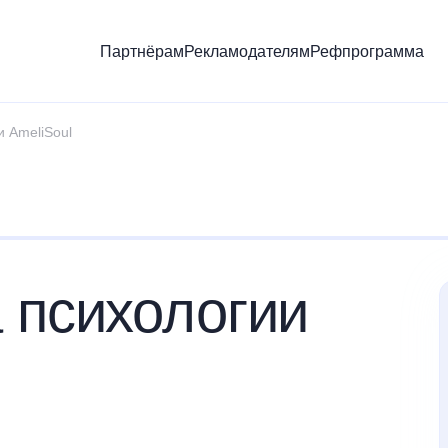
Партнёрам
Рекламодателям
Рефпрограмма
 AmeliSoul
 психологии