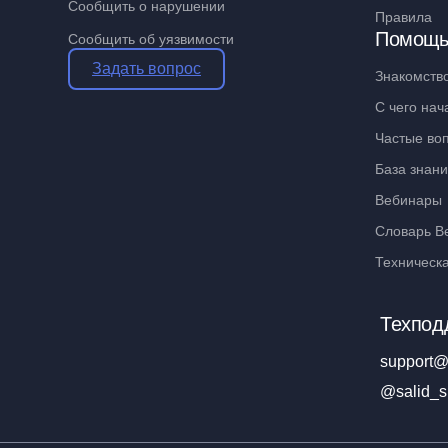
Сообщить о нарушении
Правила
Помощ
Сообщить об уязвимости
Задать вопрос
Знакомств
С чего нач
Частые во
База знан
Вебинары
Словарь В
Техническ
Техпод
support@
@salid_s