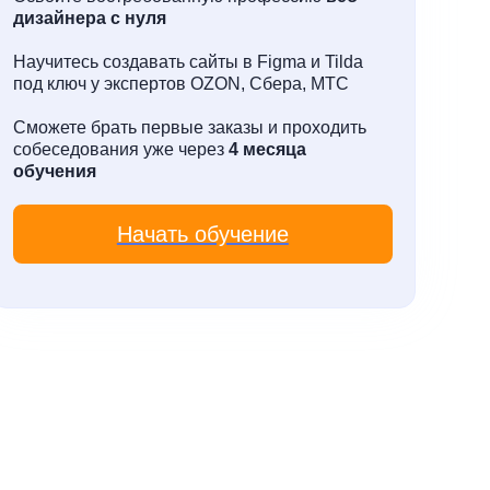
знаний происходит на реальных
дизайнера с нуля
проектах. Помимо учебы школа
консультирует людей по вопросам
резюме, помогает с подбором
Научитесь создавать сайты в Figma и Tilda
вакансий.
под ключ у экспертов OZON, Сбера, МТС
Сможете брать первые заказы и проходить
собеседования уже через
4 месяца
обучения
Начать обучение