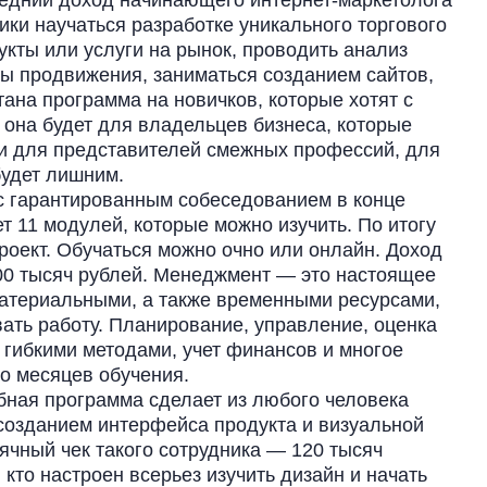
редний доход начинающего интернет-маркетолога
ники научаться разработке уникального торгового
кты или услуги на рынок, проводить анализ
ды продвижения, заниматься созданием сайтов,
ана программа на новичков, которые хотят с
 она будет для владельцев бизнеса, которые
, и для представителей смежных профессий, для
будет лишним.
 с гарантированным собеседованием в конце
т 11 модулей, которые можно изучить. По итогу
роект. Обучаться можно очно или онлайн. Доход
00 тысяч рублей. Менеджмент — это настоящее
материальными, а также временными ресурсами,
ать работу. Планирование, управление, оценка
с гибкими методами, учет финансов и многое
ко месяцев обучения.
бная программа сделает из любого человека
 созданием интерфейса продукта и визуальной
ячный чек такого сотрудника — 120 тысяч
кто настроен всерьез изучить дизайн и начать