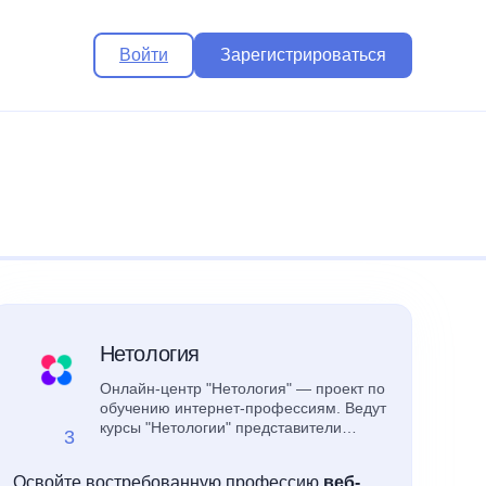
Войти
Зарегистрироваться
Нетология
Онлайн-центр "Нетология" — проект по
обучению интернет-профессиям. Ведут
курсы "Нетологии" представители
3
разных интернет-специальностей из
Mail.ru, Google, Альфа-Банк. Отработка
Освойте востребованную профессию
веб-