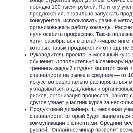
конце студентов ждет диплом. Сейчас с
порядка 100 тысяч рублей. По итогу уче
предложения, правильно запускать проду
конкурентов, использовать разные мето
организовывать работу команды. Рассчит
нуля освоить профессию. Также полезна
хотят разобраться в онлайн-маркетинге
которых навык продвижения отнюдь не 
Руководитель проекта. 5-месячный курс
обучения. Дополнительно к семинару иде
тренинга каждый студент защитит свой п
специалиста на рынке в среднем — от 1
искусство рационально распоряжаться 
укладываться в дэдлайны и организовыв
рисков, организация процессов, работа 
другое узнает участник курса за несколь
Продуктовый дизайнер. 11-месячная уче
специалиста, который будет заниматься
коммуникации с клиентами. Средний мес
рублей. Онлайн-семинар позволит всем, 