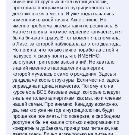
обучения от крупных школ нутрициологии,
проходила программы от нутрициологов за
десятки тысяч в месяц. И уже тогда начались
изменения в моей жизни. Акне стихло. Но
именно проблема экземы так и не решилась. В
марте я поняла, что мое терпение кончается, и я
была близка к срыву. В тот момент я вспомнила
о Лизе, за которой наблюдала до этого два года.
Но поняла, что только лично поработав с ней и
на курсе, я смогу понять, что ИМЕННО
выступает триггером высыпаний. Не хватало
знаний именно в направлении аллергии,
которой мучалась с самого рождения. Здесь я
увидела четкость структуры. Если честно, здесь
оправдана и цена, и качество. Потому что на
курсе есть ВСЕ базовые вещи, которые следует
знать не только аллергикам, как мы, но и членам
нашей семьи. Про анемию, Кандиду возможно,
да, тем кто уже не год в нутрициологии, будет
проще все понимать. Но поверьте, в свободном
доступе я бы не нашла столько информации по
конкретным добавкам, принципам питания, как
дается здесь. Лично я уже только на питании