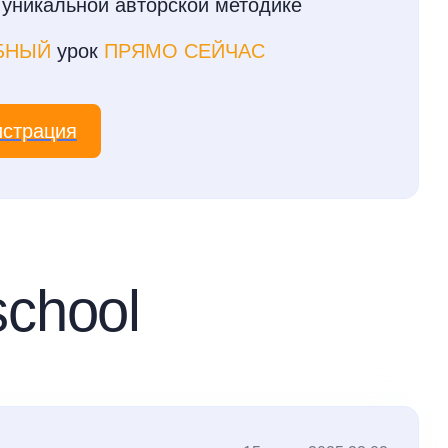
 уникальной авторской методике
БНЫЙ
урок
ПРЯМО СЕЙЧАС
истрация
chool