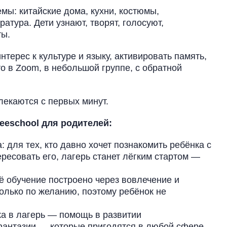
мы: китайские дома, кухни, костюмы,
тура. Дети узнают, творят, голосуют,
ты.
нтерес к культуре и языку, активировать память,
о в Zoom, в небольшой группе, с обратной
влекаются с первых минут.
eeschool для родителей:
: для тех, кто давно хочет познакомить ребёнка с
тересовать его, лагерь станет лёгким стартом —
ё обучение построено через вовлечение и
олько по желанию, поэтому ребёнок не
ка в лагерь — помощь в развитии
антазии — которые пригодятся в любой сфере