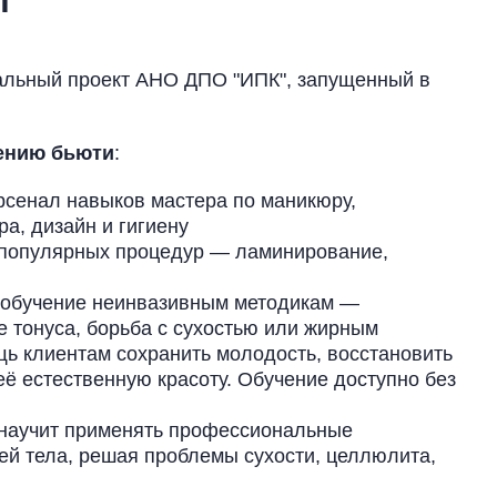
альный проект АНО ДПО "ИПК", запущенный в
ению бьюти
:
рсенал навыков мастера по маникюру,
а, дизайн и гигиену
х популярных процедур — ламинирование,
 обучение неинвазивным методикам —
е тонуса, борьба с сухостью или жирным
щь клиентам сохранить молодость, восстановить
ё естественную красоту. Обучение доступно без
 научит применять профессиональные
ей тела, решая проблемы сухости, целлюлита,