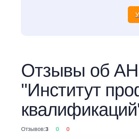
У
Отзывы об А
"Институт пр
квалификаций
Отзывов:
3
0
0