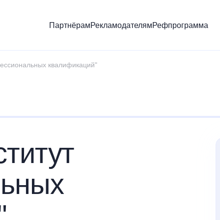
Партнёрам
Рекламодателям
Рефпрограмма
ессиональных квалификаций"
титут
льных
"