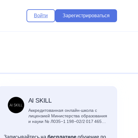
Войти
Зарегистрироваться
AI SKILL
Аккредитованная онлайн-школа с
лицензией Министерства образования
и науки № Л035−1 198−02/2 017 465
обучает удалённой работе на
маркетплейсах с применением
Записывайтесь на
бесплатное
обучение по