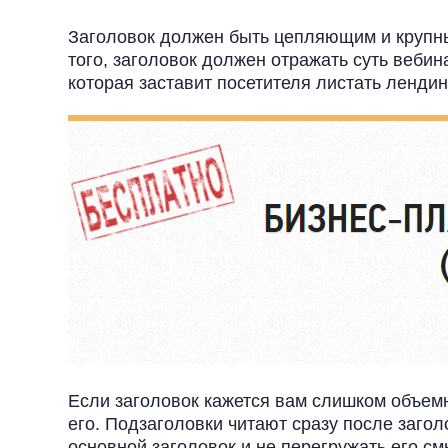
Заголовок должен быть цепляющим и крупны
того, заголовок должен отражать суть вебина
которая заставит посетителя листать лендин
Если заголовок кажется вам слишком объемн
его. Подзаголовки читают сразу после заго
основной заголовок и не перегружать его с