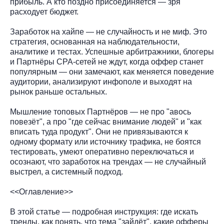
прибыль. А кто поздно присоединяется — зря
расходует бюджет.
Заработок на хайпе — не случайность и не миф. Это
стратегия, основанная на наблюдательности,
аналитике и тестах. Успешные арбитражники, блогеры
и Партнёры CPA-сетей не ждут, когда оффер станет
популярным — они замечают, как меняется поведение
аудитории, анализируют инфополе и выходят на
рынок раньше остальных.
Мышление топовых Партнёров — не про "авось
повезёт", а про "где сейчас внимание людей" и "как
вписать туда продукт". Они не привязываются к
одному формату или источнику трафика, не боятся
тестировать, умеют оперативно переключаться и
осознают, что заработок на трендах — не случайный
выстрел, а системный подход.
<<Оглавление>>
В этой статье — подробная инструкция: где искать
тренды, как понять, что тема "зайдёт", какие офферы