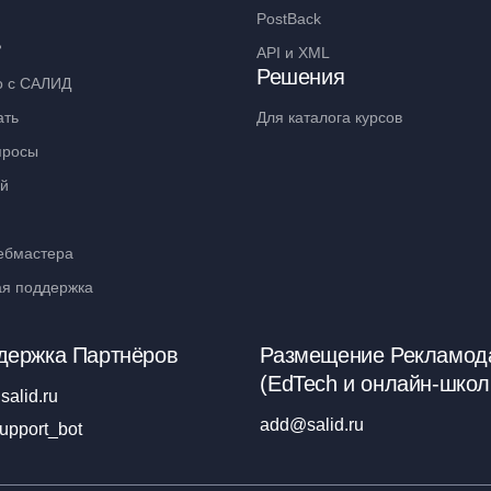
PostBack
ь
API и XML
Решения
о с САЛИД
ать
Для каталога курсов
просы
ий
ебмастера
ая поддержка
держка Партнёров
Размещение Рекламод
(EdTech и онлайн-школ
salid.ru
add@salid.ru
upport_bot