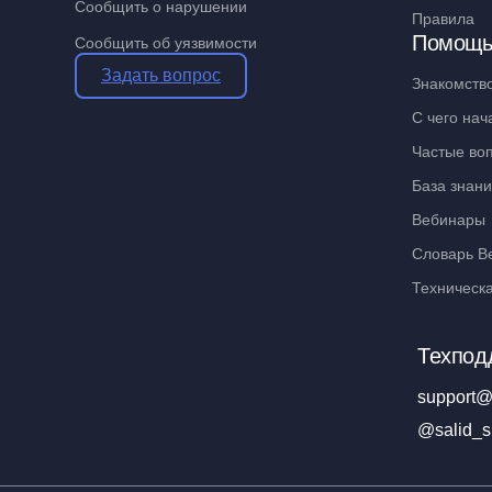
Сообщить о нарушении
Правила
Помощ
Сообщить об уязвимости
Задать вопрос
Знакомств
С чего нач
Частые во
База знан
Вебинары
Словарь В
Техническ
Техпод
support@
@salid_s