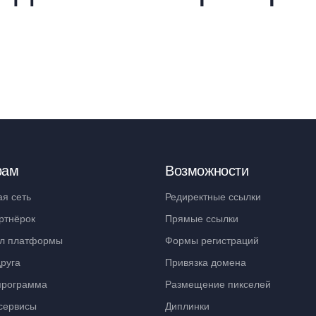
рам
Возможности
ая сеть
Редиректные ссылки
ртнёрок
Прямые ссылки
л платформы
Формы регистраций
руга
Привязка домена
программа
Размещение пикселей
сервисы
Диплинки