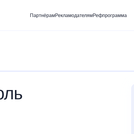
Партнёрам
Рекламодателям
Рефпрограмма
)
оль