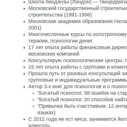
Школа биоданзы (Лондон) — танцедвигат
Московский государственный строительн
строительства (1991-1996)
Московская академия образования Ната
2001)
Многочисленные курсы по холотропному 
терапии, психологии денег.
17 лет опыта работы финансовым директ
московских компаний
Консультирую психологические центры, 
15 лет опыта работы с группами и клиен
Прошла путь от разовых консультаций з
групповые и индивидуальные программы
Автор 3-х книг для психологов и о психо
"Богатый психолог. 58 ошибок на ста
"Богатый психолог. 20 способов найт
"Привычка быть счастливым. 12 интер
языках)
С 2012 года не ест мяса, занимается йог
алкоголь