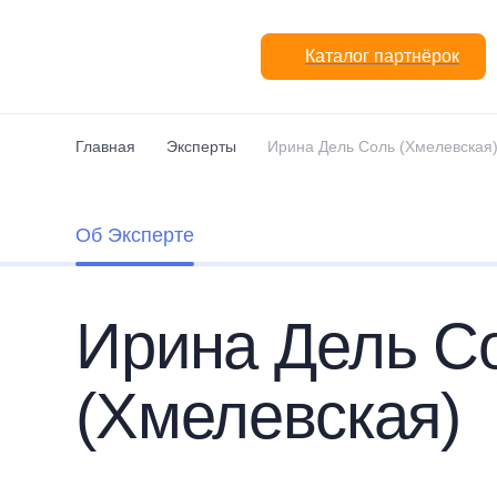
Перейти к основному содержанию
Каталог партнёрок
Главная
Эксперты
Ирина Дель Соль (Хмелевская
Об Эксперте
Ирина Дель С
(Хмелевская)