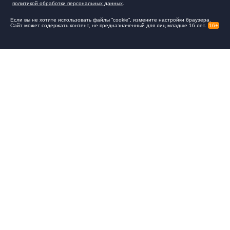
политикой обработки персональных данных
.
Если вы не хотите использовать файлы “cookie”, измените настройки браузера.
Сайт может содержать контент, не предназначенный для лиц младше 16 лет.
16+