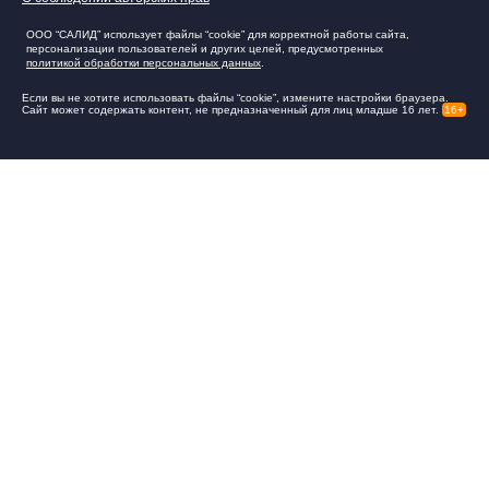
ООО “САЛИД” использует файлы “cookie” для корректной работы сайта,
персонализации пользователей и других целей, предусмотренных
политикой обработки персональных данных
.
Если вы не хотите использовать файлы “cookie”, измените настройки браузера.
Сайт может содержать контент, не предназначенный для лиц младше 16 лет.
16+