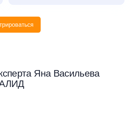
трироваться
ксперта Яна Васильева
САЛИД