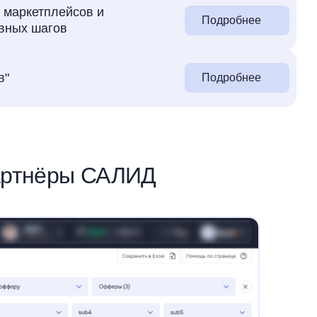
 маркетплейсов и
Подробнее
авных шагов
в"
Подробнее
артнёры САЛИД