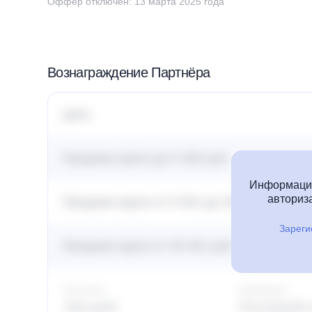
Оффер отключён: 13 марта 2025 года
Вознаграждение Партнёра
Цель
Продажа курса до 5 000 руб.
Информация
авториза
Продажа курса от 5 001 до 30 000 руб.
Зареги
Продажа курса от 30 001 руб.
Постклик
Атрибуция
180 дней
Последний 