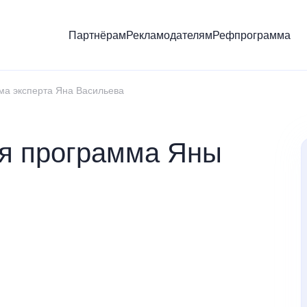
Партнёрам
Рекламодателям
Рефпрограмма
ма эксперта Яна Васильева
я программа Яны
й