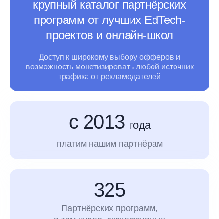
крупный каталог партнёрских
программ от лучших EdTech-
проектов и онлайн-школ
Доступ к широкому выбору офферов и
возможность монетизировать любой источник
трафика
от рекламодателей
с 2013
года
платим нашим партнёрам
325
Партнёрских программ,