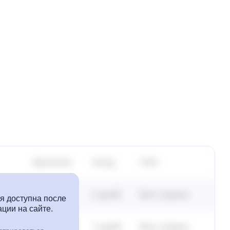
Выплата
Холд
ГЕО
38%
0 дней
Все страны
 доступна после
ции на сайте.
38%
7 дней
Все страны