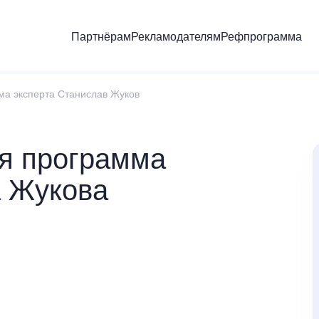
Партнёрам
Рекламодателям
Рефпрограмма
ма эксперта Станислав Жуков
я программа
 Жукова