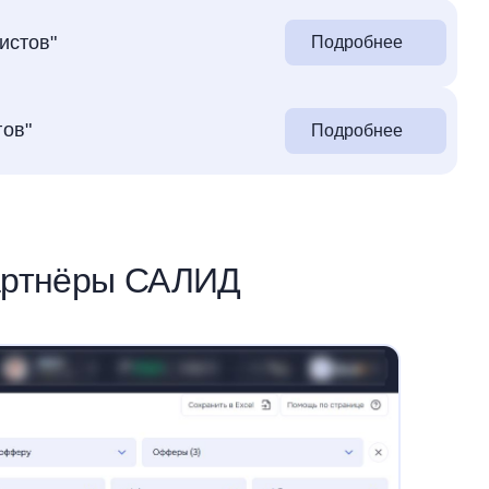
истов"
Подробнее
гов"
Подробнее
артнёры САЛИД