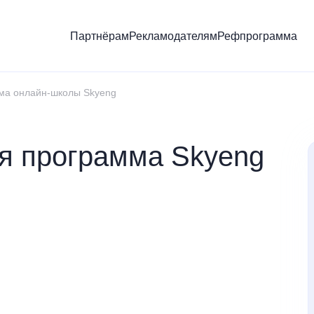
Партнёрам
Рекламодателям
Рефпрограмма
ма онлайн-школы Skyeng
я программа Skyeng