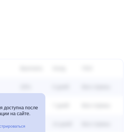
Выплата
Холд
ГЕО
25%
0 дней
Все страны
25%
7 дней
Все страны
 доступна после
ции на сайте.
25%
14 дней
Все страны
стрироваться