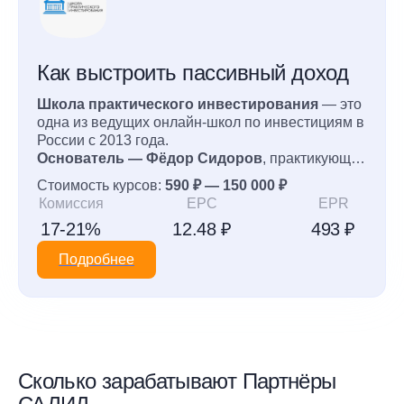
Как выстроить пассивный доход
Школа практического инвестирования
— это
одна из ведущих онлайн-школ по инвестициям в
России с 2013 года.
Основатель — Фёдор Сидоров
, практикующий
инвестор и финансовый консультант. За годы
Стоимость курсов:
590 ₽ — 150 000 ₽
работы школа помогла более 16 000 клиентам
Комиссия
EPC
EPR
начать грамотно инвестировать и выйти на
17-21%
12.48 ₽
493 ₽
уверенный рост капитала. Программы
лицензированы, построены на реальной
Подробнее
практике (минимум теории, максимум действий),
используют фондовый рынок РФ, США,
облигации, ETF/БПИФ, криптовалюты.
Ученики показывают доходность 15-30%
годовых в зависимости от ступени, создают
капитал с нуля и выходят на пассивный доход,
сравнимый с хорошей зарплатой.
Сколько зарабатывают Партнёры