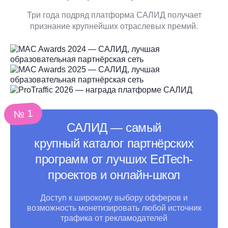
Три года подряд платформа САЛИД получает
признание крупнейших отраслевых премий.
№ 1
САЛИД ― самый
крупный каталог партнёрских
программ от лучших EdTech-
проектов и онлайн-школ
Доступ к широкому выбору офферов и
возможность монетизировать любой источник
трафика
от рекламодателей