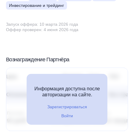
Инвестирование и трейдинг
Запуск оффера: 10 марта 2026 года
Оффер проверен: 4 июня 2026 года
Вознаграждение Партнёра
Цель
Выплата
Холд
ГЕО
Информация доступна после
Оплаченный трипваер
авторизации на сайте.
1 190 ₽
7 дней
Все стран
Зарегистрироваться
Постклик
Атрибуция
Выплаты
Войти
90 дней
Последний клик
Со всех продаж