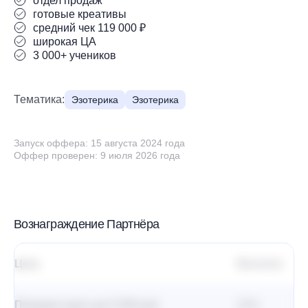
отдел продаж
готовые креативы
средний чек 119 000 ₽
широкая ЦА
3 000+ учеников
Тематика:
Эзотерика
Эзотерика
Запуск оффера: 15 августа 2024 года
Оффер проверен: 9 июля 2026 года
Вознаграждение Партнёра
Цель
Выплата
Х
Продажа курса до 5 000 руб.
21%
0 