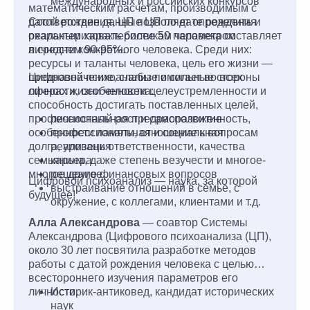
международных и российских конкурсов
математическим расчетам, производимым с
датой рождения, ЦП позволяет определить и
Соответствие данные ЦП по дате рождения
охарактеризовать более 50 параметром
реальным характеристикам человека составляет
личности конкретного человека. Среди них:
в среднем 90-95%.
ресурсы и таланты человека, цель его жизни —
предназначение, слабые и сильные стороны
Цифровой психоанализ помогает во всех
личности, особенности целеустремленности и
сферах жизни человека:
способность достигать поставленных целей,
профессиональная предрасположенность,
личностный рост и саморазвитие
особенности памяти, отношение к вопросам
профессиональная и социальная
долга, уровень ответственности, качества
реализация
семьянина, даже степень везучести и многое-
карьера
многое другое.
решение финансовых вопросов
Цифровой психоанализ — наука, за которой
выстраивание отношений в семье, с
будущее!
окружение, с коллегами, клиентами и т.д.
Алла Александрова
— соавтор Системы
Александрова (Цифрового психоанализа (ЦП),
около 30 лет посвятила разработке методов
работы с датой рождения человека с целью
всестороннего изучения параметров его
личности.
Историк-антиковед, кандидат исторических
наук