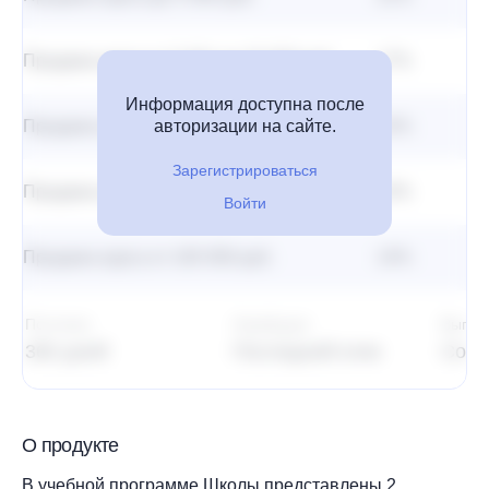
Продажа курса от 5 001 до 20 000 руб.
17%
7 
Информация доступна после
Продажа курса от 20 001 до 30 000 руб.
авторизации на сайте.
14%
7 
Зарегистрироваться
Продажа курса от 30 001 до 100 000 руб.
14%
14
Войти
Продажа курса от 100 000 руб.
14%
14
Постклик
Атрибуция
Выпла
365 дней
Последний клик
Со в
О продукте
В учебной программе Школы представлены 2