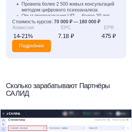
Провела более 2 500 живых консультаций
методом цифрового психоанализа
Опыт преподавания ЦП — более 20 лет
Стоимость курсов:
(онлайн — с 2020 года)
70 000 ₽ — 180 000 ₽
Комиссия
Автор 2 курсов: "Профессионал" (Цифровой
EPC
EPR
психоанализ) и "Психоматрица и Схема
14-21%
7.18 ₽
475 ₽
Здоровья" (сочетание методов цифрового
психоанализа и традиционной китайской
Подробнее
медицины для восстановления и
сохранения здоровья)
Автор 7 книг по цифровому психоанализу
Сколько зарабатывают Партнёры
САЛИД