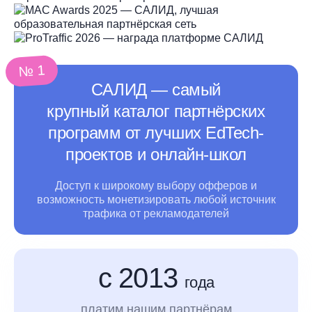
№ 1
САЛИД ― самый
крупный каталог партнёрских
программ от лучших EdTech-
проектов и онлайн-школ
Доступ к широкому выбору офферов и
возможность монетизировать любой источник
трафика
от рекламодателей
с 2013
года
платим нашим партнёрам