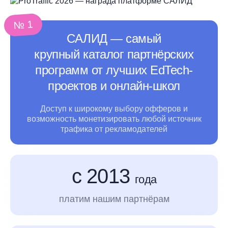
№ 1
САЛИД ― самый
крупный каталог партнёрских
программ от лучших EdTech-
проектов и онлайн-школ
Доступ к широкому выбору офферов и
возможность монетизировать любой источник
трафика
от рекламодателей
с 2013
года
платим нашим партнёрам