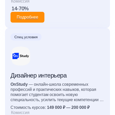
Комиссия
истории искусства, рынку искусства и
14-70%
психологии.
Подробнее
Спец условия
Дизайнер интерьера
OnStudy
— онлайн-школа современных
профессий и практических навыков, которая
помогает студентам освоить новую
специальность, усилить текущие компетенции и
выйти на новый уровень дохода. Школа делает
Стоимость курсов:
149 000 ₽ — 200 000 ₽
акцент на практическом обучении: студенты
Комиссия