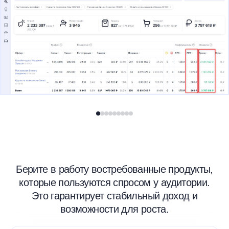
Они получают приглашения в художественные
резиденции, которые помогают им развиваться
и находить новые возможности для творчества,
а также участвуют в арт-лабораториях, мастер-
классах и семинарах с приглашëнными
художниками. Многие начали с нуля и
совершили свои первые продажи уже во время
обучения.
Берите в работу востребованные продукты,
которые пользуются спросом у аудитории.
Это гарантирует стабильный доход и
возможности для роста.