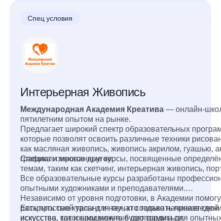
Спец условия
Интерьерная Живопись
Международная Академия Креатива
— онлайн-школ
пятилетним опытом на рынке.
Предлагает широкий спектр образовательных програ
которые позволят освоить различные техники рисован
как масляная живопись, живопись акрилом, гуашью, а
графика и многое другое.
Специализированные курсы, посвященные определ
темам, таким как скетчинг, интерьерная живопись, пор
Все образовательные курсы разработаны професси
опытными художниками и преподавателями.
Независимо от уровня подготовки, в Академии помог
раскрыть свой талант и научат создавать произведен
Есть простые курсы для тех, кто только начинает свой 
искусства, которыми можно будет гордиться.
искусстве, так и продвинутые программы для опытны