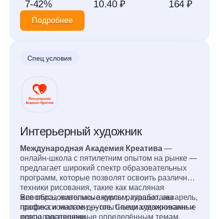
7-42%
10.40 ₽
164 ₽
Подробнее
Спец условия
Интерьерный художник
Международная Академия Креатива
—
онлайн-школа с пятилетним опытом на рынке —
предлагает широкий спектр образовательных
программ, которые позволят освоить различные
техники рисования, такие как масляная
живопись, живопись акрилом, гуашью, акварель,
Все образовательные курсы разработаны
графика и многое другое. Специализированные
профессионалами — опытными художниками и
курсы, посвященные определённым темам,
преподавателями.