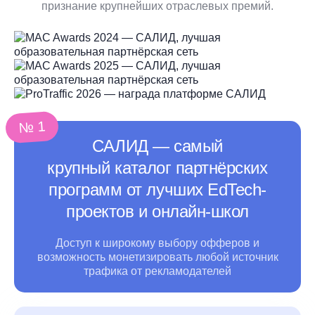
признание крупнейших отраслевых премий.
№ 1
САЛИД ― самый
крупный каталог партнёрских
программ от лучших EdTech-
проектов и онлайн-школ
Доступ к широкому выбору офферов и
возможность монетизировать любой источник
трафика
от рекламодателей