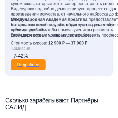
художников, которые хотят совершенствовать свои н
Видеоуроки подробно демонстрируют процесс создан
произведений искусства, от начального наброска до 
отделки.
Международная Академия Креатива
предоставляет 
Есть возможность получить обратную связь от опытн
материалам в любое удобное время, что делает обуч
преподавателей, чтобы помочь ученикам развивать
гибким и удобным.
своё мастерство и улучшать свои работы.
Благодаря курсам можно научиться рисовать профес
и уверенно, а также насладиться процессом творчест
Стоимость курсов:
12 900 ₽ — 37 900 ₽
уютной обстановке собственного дома.
Комиссия
7-42%
Подробнее
Сколько зарабатывают Партнёры
САЛИД