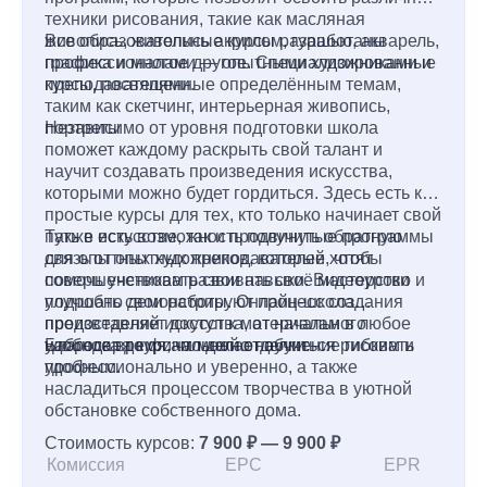
техники рисования, такие как масляная
живопись, живопись акрилом, гуашью, акварель,
Все образовательные курсы разработаны
графика и многое другое. Специализированные
профессионалами — опытными художниками и
курсы, посвященные определённым темам,
преподавателями.
таким как скетчинг, интерьерная живопись,
портреты
Независимо от уровня подготовки школа
поможет каждому раскрыть свой талант и
научит создавать произведения искусства,
которыми можно будет гордиться. Здесь есть как
простые курсы для тех, кто только начинает свой
путь в искусстве, так и продвинутые программы
Также есть возможность получить обратную
для опытных художников, которые хотят
связь от опытных преподавателей, чтобы
совершенствовать свои навыки. Видеоуроки
помочь ученикам развивать своё мастерство и
подробно демонстрируют процесс создания
улучшать свои работы. Онлайн-школа
произведений искусства, от начального
предоставляет доступ к материалам в любое
наброска до финальной отделки.
удобное время, что делает обучение гибким и
Благодаря курсам можно научиться рисовать
удобным.
профессионально и уверенно, а также
насладиться процессом творчества в уютной
обстановке собственного дома.
Стоимость курсов:
7 900 ₽ — 9 900 ₽
Комиссия
EPC
EPR