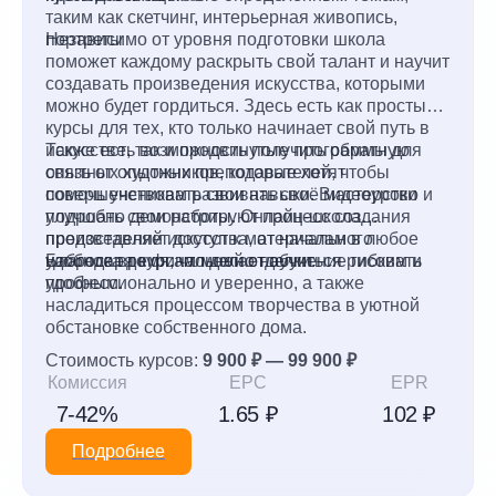
таким как скетчинг, интерьерная живопись,
портреты
Независимо от уровня подготовки школа
поможет каждому раскрыть свой талант и научит
создавать произведения искусства, которыми
можно будет гордиться. Здесь есть как простые
курсы для тех, кто только начинает свой путь в
искусстве, так и продвинутые программы для
Также есть возможность получить обратную
опытных художников, которые хотят
связь от опытных преподавателей, чтобы
совершенствовать свои навыки. Видеоуроки
помочь ученикам развивать своё мастерство и
подробно демонстрируют процесс создания
улучшать свои работы. Онлайн-школа
произведений искусства, от начального
предоставляет доступ к материалам в любое
наброска до финальной отделки.
удобное время, что делает обучение гибким и
Благодаря курсам можно научиться рисовать
удобным.
профессионально и уверенно, а также
насладиться процессом творчества в уютной
обстановке собственного дома.
Стоимость курсов:
9 900 ₽ — 99 900 ₽
Комиссия
EPC
EPR
7-42%
1.65 ₽
102 ₽
Подробнее