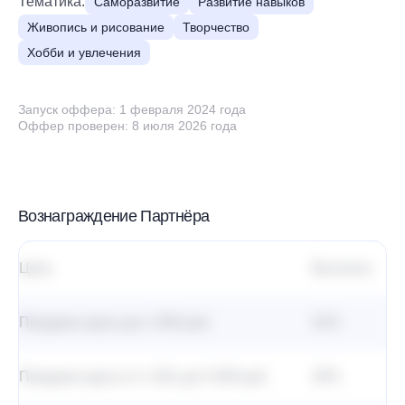
Тематика:
Саморазвитие
Развитие навыков
Живопись и рисование
Творчество
Хобби и увлечения
Запуск оффера: 1 февраля 2024 года
Оффер проверен: 8 июля 2026 года
Вознаграждение Партнёра
Цель
Выплата
Х
Продажа курса до 1 000 руб.
42%
0 
Продажа курса от 1 001 до 5 000 руб.
28%
0 