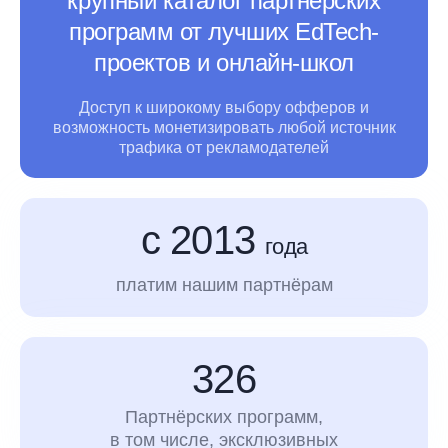
крупный каталог партнёрских
программ от лучших EdTech-
проектов и онлайн-школ
Доступ к широкому выбору офферов и
возможность монетизировать любой источник
трафика
от рекламодателей
с 2013
года
платим нашим партнёрам
326
Партнёрских программ,
в том числе, эксклюзивных