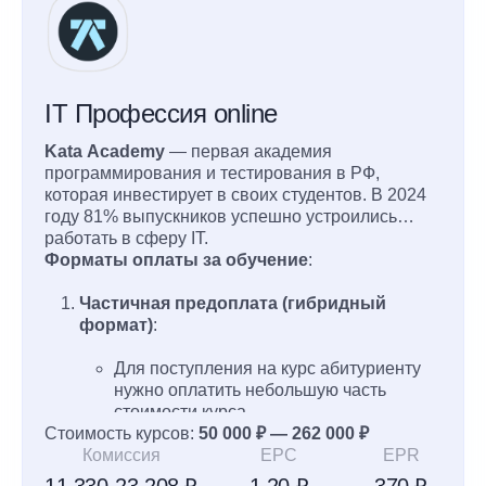
IT Профессия online
Kata Academy
— первая академия
программирования и тестирования в РФ,
которая инвестирует в своих студентов. В 2024
году 81% выпускников успешно устроились
работать в сферу IT.
Форматы оплаты за обучение
:
Частичная предоплата (гибридный
формат)
:
Для поступления на курс абитуриенту
нужно оплатить небольшую часть
стоимости курса.
Стоимость курсов:
Остальная часть оплачивается в виде
50 000 ₽ — 262 000 ₽
Комиссия
20% от зарплаты в течение первого
EPC
EPR
года после трудоустройства по
11 330-23 208 ₽
1.20 ₽
370 ₽