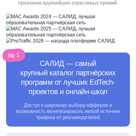
признание крупнейших отраслевых премий.
№ 1
САЛИД ― самый
крупный каталог партнёрских
программ от лучших EdTech-
проектов и онлайн-школ
Доступ к широкому выбору офферов и
возможность монетизировать любой источник
трафика
от рекламодателей