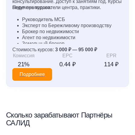
консультирование. Доступ к занятиям год. Курсы
ведут преподаватели центра, практики.
Перечень курсов:
Руководитель МСБ
Эксперт по Бережливому производству
Брокер по недвижимости
Агент по недвижимости
Земельный брокер
Стоимость курсов:
Ипотечный брокер
3 000 ₽ — 95 000 ₽
Комиссия
Клуб: Современный риэлтор
EPC
EPR
Как мотивировать и вдохновлять персонал
21%
0.44 ₽
114 ₽
на изменения
Как быть в ресурсном состоянии постоянно
Подробнее
Сколько зарабатывают Партнёры
САЛИД