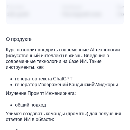
Постклик
Атрибуция
Выпла
180 дней
Последний клик
Со в
О продукте
Курс позволит внедрить современные AI технологии
(искусственный интеллект) в жизнь. Введение в
современные технологии на базе ИИ. Такие
инструменты, как:
генератор текста ChatGPT
генератор Изображений Кандинский\Миджорни
Изучение Промпт Инжениринга:
общий подход
Учимся создавать команды (промпты) для получения
ответов ИИ в области: