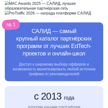
№ 1
САЛИД ― самый
крупный каталог партнёрских
программ от лучших EdTech-
проектов и онлайн-школ
Доступ к широкому выбору офферов и
возможность монетизировать любой источник
трафика
от рекламодателей
с 2013
года
платим нашим партнёрам