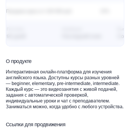
Продажа курса от 100 000 руб.
15%
14
Постклик
Атрибуция
Выпла
90 дней
Последний клик
Со в
О продукте
Интерактивная онлайн-платформа для изучения
английского языка. Доступны курсы разных уровней
— beginner, elementary, pre-intermediate, intermediate.
Каждый курс — это видеозанятия с живой подачей,
задания с автоматической проверкой,
индивидуальные уроки и чат с преподавателем.
Заниматься можно, когда удобно с любого устройства.
Ссылки для продвижения