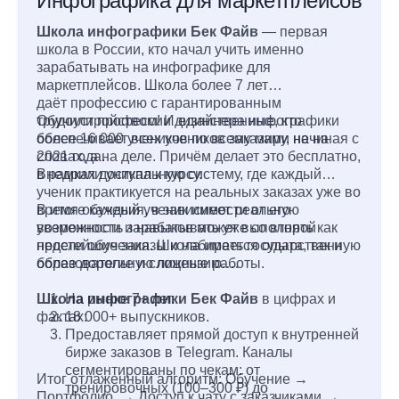
Инфографика для маркетплейсов
Школа инфографики Бек Файв
— первая
школа в России, кто начал учить именно
зарабатывать на инфографике для
маркетплейсов. Школа более 7 лет
даёт профессию с гарантированным
трудоустройством! И единственные, кто
Обучили профессии дизайнера инфографики
обеспечивает всех учеников заказами не на
более 16 000 учеников по всему миру, начиная с
словах, а на деле. Причём делает это бесплатно,
2021 года.
в рамках доступа к курсу.
Внедрили уникальную систему, где каждый
ученик практикуется на реальных заказах уже во
время обучения, в зависимости от его
В итоге каждый ученик имеет реальную
уверенности и навыков может выполнять как
возможность зарабатывать уже со второй
простейшие заказы и набираться опыта, так и
недели обучения. Школа имеет государственную
более дорогие и сложные работы.
образовательную лицензию.
Школа инфографики Бек Файв
На рынке 7+ лет.
в цифрах и
фактах:
18 000+ выпускников.
Предоставляет прямой доступ к внутренней
бирже заказов в Telegram. Каналы
сегментированы по чекам: от
Итог отлаженный алгоритм: Обучение →
тренировочных (100–300 ₽) до
Портфолио → Доступ к чату с заказчиками →