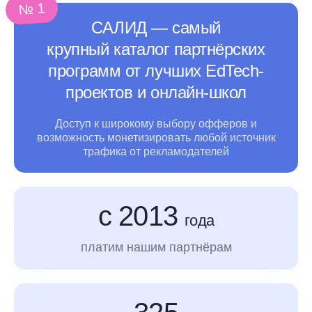
№ 1
САЛИД ― самый
крупный каталог партнёрских
программ от лучших EdTech-
проектов и онлайн-школ
Доступ к широкому выбору офферов и
возможность монетизировать любой источник
трафика
от рекламодателей
с 2013
года
платим нашим партнёрам