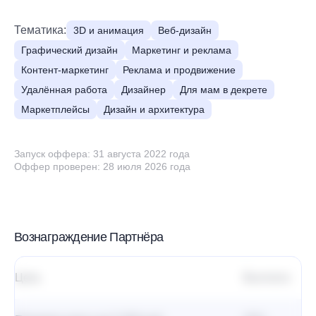
Тематика:
3D и анимация
Веб-дизайн
Графический дизайн
Маркетинг и реклама
Контент-маркетинг
Реклама и продвижение
Удалённая работа
Дизайнер
Для мам в декрете
Маркетплейсы
Дизайн и архитектура
Запуск оффера: 31 августа 2022 года
Оффер проверен: 28 июля 2026 года
Вознаграждение Партнёра
Цель
Выплата
Х