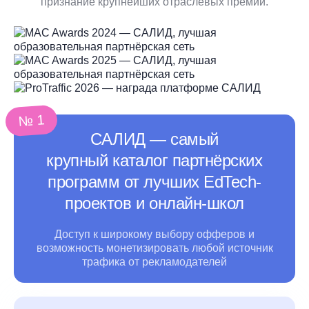
признание крупнейших отраслевых премий.
№ 1
САЛИД ― самый
крупный каталог партнёрских
программ от лучших EdTech-
проектов и онлайн-школ
Доступ к широкому выбору офферов и
возможность монетизировать любой источник
трафика
от рекламодателей