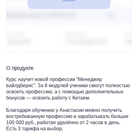
Продажа курса от 100 001 руб.
7%
14
Постклик
Атрибуция
Выпла
180 дней
Последний клик
Со в
О продукте
Курс научит новой профессии “Менеджер
вайлдберис”. За 8 модулей ученики смогут полностью
освоить профессию, а с помощью дополнительных
бонусов — освоить работу с Китаем.
Благодаря обучению у Анастасии можно получить
востребованную профессию и зарабатывать больше
100 000 руб., работая удалённо от 2 часов в день.
Есть 3 тарифа на выбор.