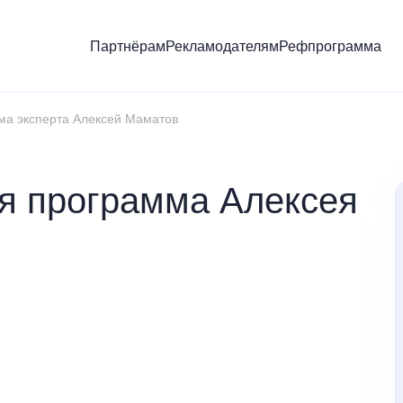
Партнёрам
Рекламодателям
Рефпрограмма
ма эксперта Алексей Маматов
я программа Алексея