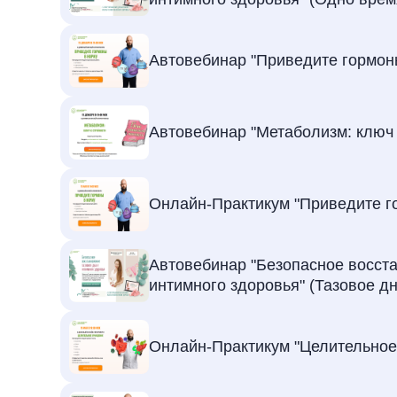
Автовебинар "Приведите гормоны
Автовебинар "Метаболизм: ключ 
Онлайн-Практикум "Приведите г
Автовебинар "Безопасное восста
интимного здоровья" (Тазовое дн
Онлайн-Практикум "Целительное