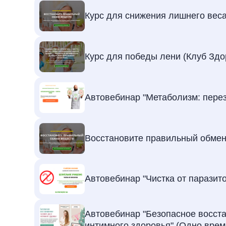
Курс для снижения лишнего веса
Курс для победы лени (Клуб Зд
Автовебинар "Метаболизм: перез
Восстановите правильный обмен
Автовебинар "Чистка от паразито
Автовебинар "Безопасное восста
интимного здоровья" (Одно врем