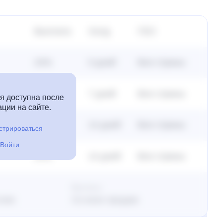
Выплата
Холд
ГЕО
24%
0 дней
Все страны
24%
7 дней
Все страны
 доступна после
ции на сайте.
24%
14 дней
Все страны
стрироваться
Войти
24%
14 дней
Все страны
Выплаты
клик
Со всех продаж