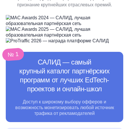
признание крупнейших отраслевых премий.
№ 1
САЛИД ― самый
крупный каталог партнёрских
программ от лучших EdTech-
проектов и онлайн-школ
Доступ к широкому выбору офферов и
возможность монетизировать любой источник
трафика
от рекламодателей