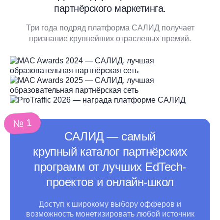
партнёрского маркетинга.
Три года подряд платформа САЛИД получает
признание крупнейших отраслевых премий.
№ 1
САЛИД ― самый
крупный каталог партнёрских
программ от лучших EdTech-
проектов и онлайн-школ
Доступ к широкому выбору офферов и
возможность монетизировать любой источник