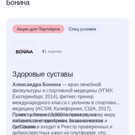
Бонина
Акции для Партнёров
Спец условия
4
1 оценка
Здоровые суставы
Александра Бонина
— врач лечебной
физкультуры и спортивной медицины (УГМУ,
Екатеринбург, 2014), фитнес-тренер
международного класса с уклоном в спортивную
медицину (ACSM, Калифорния, США, 2017).
Помогла более 10 000 человек по всему миру
Проект успешно прошёл проверку на
избавиться от проблем с позвоночником и
соответствие критериям Знака качества
суставами.
GetCourse и входит в Реестр проверенных и
добросовестных школ на платформе, что