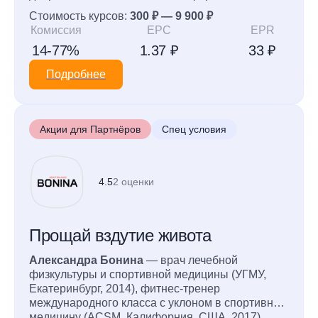
подчеркивает его открытость и высокое
Стоимость курсов:
300 ₽ — 9 900 ₽
качество взаимодействия с учениками.
Комиссия
EPC
EPR
14-77%
1.37 ₽
33 ₽
Подробнее
Акции для Партнёров
Спец условия
4.5
2 оценки
Прощай вздутие живота
Александра Бонина
— врач лечебной
физкультуры и спортивной медицины (УГМУ,
Екатеринбург, 2014), фитнес-тренер
международного класса с уклоном в спортивную
медицину (ACSM, Калифорния, США, 2017),