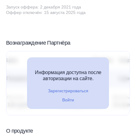
Запуск оффера: 2 декабря 2021 года
Оффер отключён: 15 августа 2025 года
Вознаграждение Партнёра
Цель
Выплата
Холд
Информация доступна после
Продажа курса от 301 до 1 000 руб.
авторизации на сайте.
55%
0 дней
Зарегистрироваться
Постклик
Атрибуция
Выплаты
Войти
180 дней
Последний клик
Со всех 
О продукте