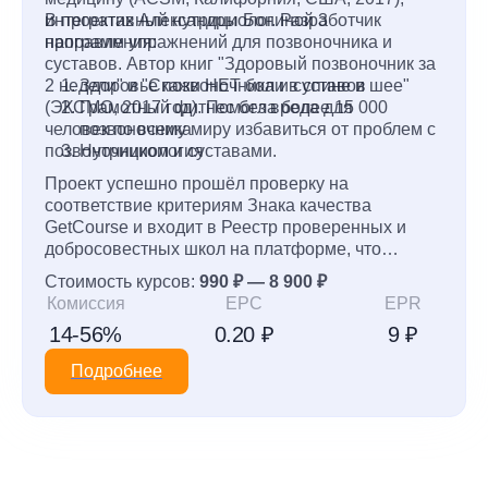
интегративный нутрициолог. Разработчик
В проектах Александры Бониной 3
программ упражнений для позвоночника и
направления:
суставов. Автор книг "Здоровый позвоночник за
2 недели" и "Скажи НЕТ боли в спине и шее"
Здоровье позвоночника и суставов
(ЭКСМО, 2017 год). Помогла более 15 000
Грамотный фитнес без вреда для
человек по всему миру избавиться от проблем с
позвоночника
позвоночником и суставами.
Нутрициология
Проект успешно прошёл проверку на
соответствие критериям Знака качества
GetCourse и входит в Реестр проверенных и
добросовестных школ на платформе, что
подчеркивает его открытость и высокое
Стоимость курсов:
990 ₽ — 8 900 ₽
качество взаимодействия с учениками.
Комиссия
EPC
EPR
14-56%
0.20 ₽
9 ₽
Подробнее